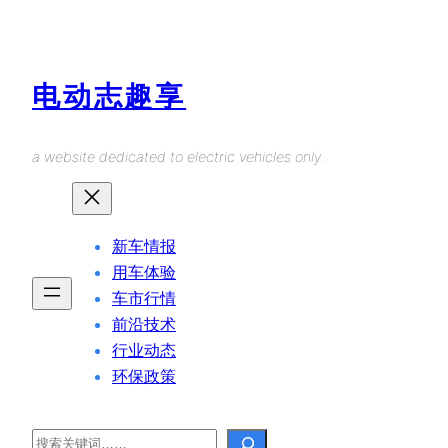
Skip
to
content
电动志趣享
a website dedicated to electric vehicles only.
新车情报
用车体验
车市行情
前沿技术
行业动态
环保政策
Search