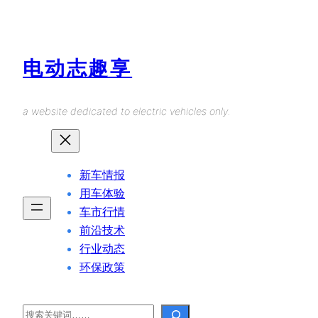
Skip
to
content
电动志趣享
a website dedicated to electric vehicles only.
新车情报
用车体验
车市行情
前沿技术
行业动态
环保政策
Search