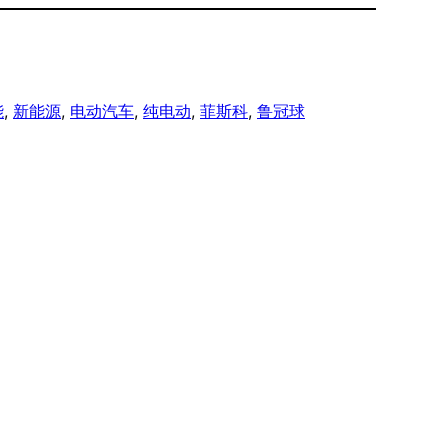
能
, 
新能源
, 
电动汽车
, 
纯电动
, 
菲斯科
, 
鲁冠球