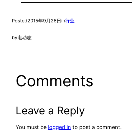
Posted
2015年9月26日
in
行业
by
电动志
Comments
Leave a Reply
You must be
logged in
to post a comment.