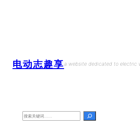
Skip
to
content
电动志趣享
a website dedicated to electric v
Search