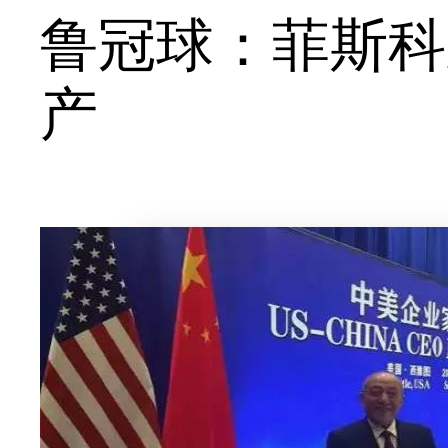
鲁冠球：菲斯科
产