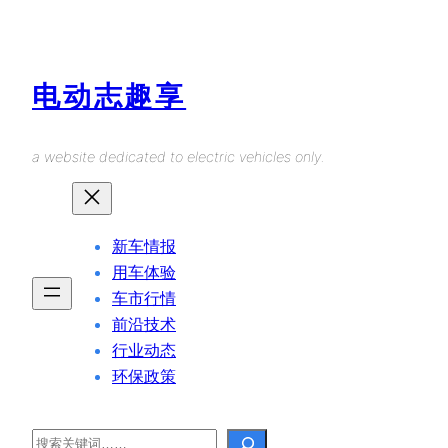
Skip
to
content
电动志趣享
a website dedicated to electric vehicles only.
新车情报
用车体验
车市行情
前沿技术
行业动态
环保政策
Search