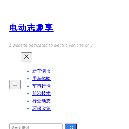
Skip
to
content
电动志趣享
a website dedicated to electric vehicles only.
新车情报
用车体验
车市行情
前沿技术
行业动态
环保政策
Search