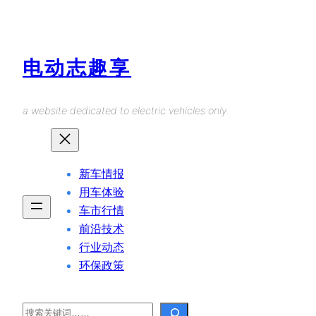
Skip
to
content
电动志趣享
a website dedicated to electric vehicles only.
新车情报
用车体验
车市行情
前沿技术
行业动态
环保政策
Search