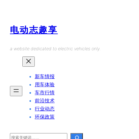
Skip
to
content
电动志趣享
a website dedicated to electric vehicles only.
新车情报
用车体验
车市行情
前沿技术
行业动态
环保政策
Search