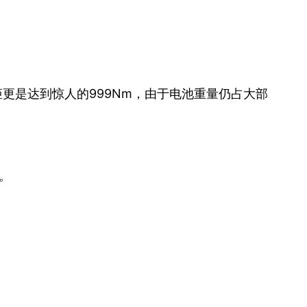
力，扭矩更是达到惊人的999Nm，由于电池重量仍占大部
里。