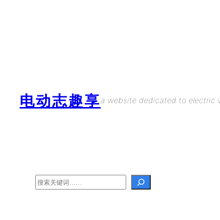
Skip
to
content
电动志趣享
a website dedicated to electric v
Search