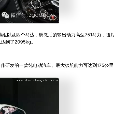
0kWh锂离子电池组以及四个马达，调教后的输出动力高达751马
重也达到了2095kg。
公司合作研发的一款纯电动汽车。最大续航能力可达到175公