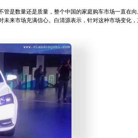
，不管是数量还是质量，整个中国的家庭购车市场一直在
也对未来市场充满信心。白清源表示，针对这种市场变化