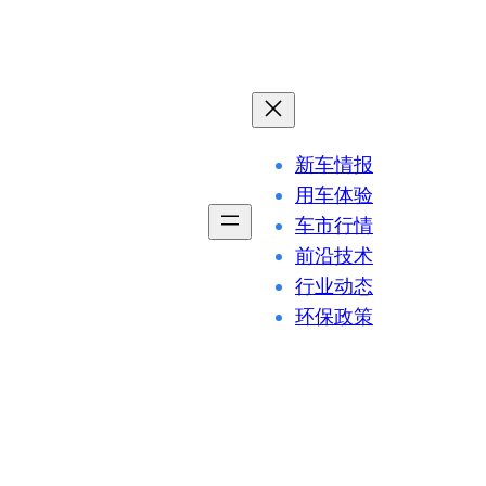
新车情报
用车体验
车市行情
前沿技术
行业动态
环保政策