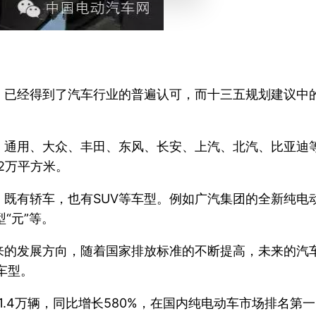
，已经得到了汽车行业的普遍认可，而十三五规划建议中
、通用、大众、丰田、东风、长安、上汽、北汽、比亚迪
2万平方米。
既有轿车，也有SUV等车型。例如广汽集团的全新纯电动
“元”等。
来的发展方向，随着国家排放标准的不断提高，未来的汽
车型。
1.4万辆，同比增长580%，在国内纯电动车市场排名