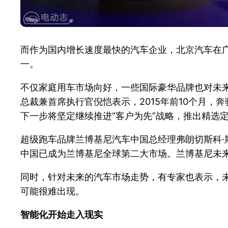
而作为国内增长速度最快的汽车企业，北京汽车在广州
一。
不仅家庭用车市场向好，一些国际豪华品牌也对未来
总裁兼首席执行官倪恺表示，2015年前10个月，
下一步将坚定继续推进“客户为先”战略，推出精选
超级跑车品牌兰博基尼汽车中国总经理弗朗切斯科·斯卡尔
中国已成为兰博基尼全球第二大市场。兰博基尼未来
同时，针对未来的汽车市场走势，有专家也表示，
可能很难出现。
智能化开始走入现实