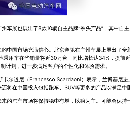
车展也展出了8款10辆自主品牌“拳头产品”，其中自主品
的中国市场充满信心。北京奔驰在广州车展上展出了全新
奔驰乘用车在华销量将近30万台，同比增长达34%，提
定制计划，进一步满足客户的个性化和体验需求。
道尼（Francesco Scardaoni）表示，兰博基尼
还将在中国投入包括跑车、SUV等更多的产品以满足中
未来的汽车市场将保持稳中有增，以稳为主。可能会保持