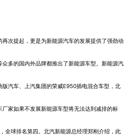
的再次提起，更是为新能源汽车的发展提供了强劲动
等众多的国内外品牌都推出了新能源车型。新能源汽
版汽车、上汽集团的荣威E950插电混合车型，北
车厂家如果不发展新能源车型将无法达到减排的标
第一，全球排名第四。北汽新能源总经理郑刚介绍，此