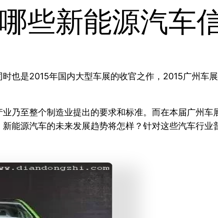
哪些新能源汽车
时也是2015年国内大型车展的收官之作，2015广州
产业乃至整个制造业提出的要求和标准。而在本届广州车
、新能源汽车的未来发展趋势将怎样？针对这些汽车行业