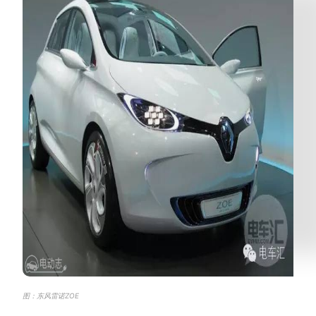
图：东风雷诺ZOE