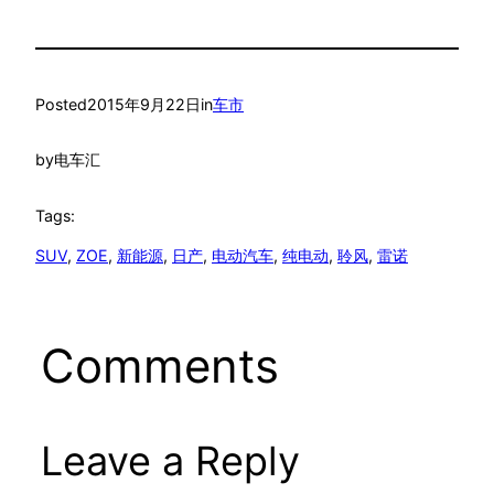
Posted
2015年9月22日
in
车市
by
电车汇
Tags:
SUV
, 
ZOE
, 
新能源
, 
日产
, 
电动汽车
, 
纯电动
, 
聆风
, 
雷诺
Comments
Leave a Reply