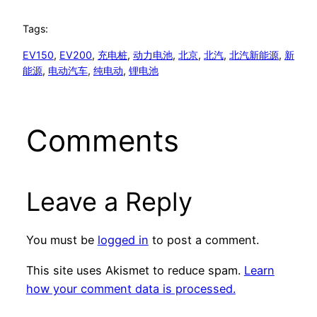
Tags:
EV150
, 
EV200
, 
充电桩
, 
动力电池
, 
北京
, 
北汽
, 
北汽新能源
, 
新
能源
, 
电动汽车
, 
纯电动
, 
锂电池
Comments
Leave a Reply
You must be
logged in
to post a comment.
This site uses Akismet to reduce spam.
Learn
how your comment data is processed.