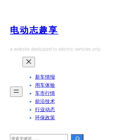
Skip
to
content
电动志趣享
a website dedicated to electric vehicles only.
新车情报
用车体验
车市行情
前沿技术
行业动态
环保政策
Search