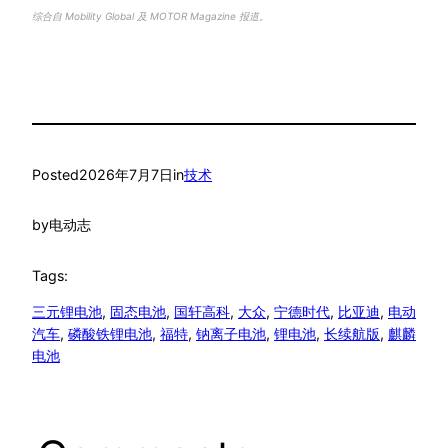
综合自 Mobility Global 及 MOTOR Magazine 报道。
Posted
2026年7月7日
in
技术
by
电动志
Tags:
三元锂电池
, 
固态电池
, 
国轩高科
, 
大众
, 
宁德时代
, 
比亚迪
, 
电动
汽车
, 
磷酸铁锂电池
, 
福特
, 
钠离子电池
, 
锂电池
, 
长续航版
, 
麒麟
电池