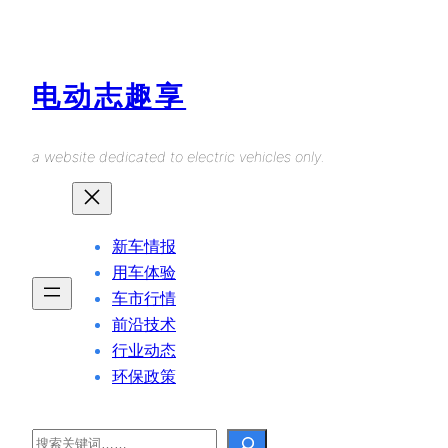
Skip
to
content
电动志趣享
a website dedicated to electric vehicles only.
新车情报
用车体验
车市行情
前沿技术
行业动态
环保政策
Search