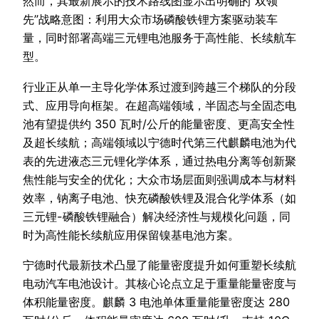
然而，其最新展示的技术路线图显示出明确的“双领
先”战略意图：利用大众市场磷酸铁锂方案驱动装车
量，同时部署高端三元锂电池服务于高性能、长续航车
型。
行业正从单一主导化学体系过渡到跨越三个梯队的分段
式、应用导向框架。在超高端领域，半固态与全固态电
池有望提供约 350 瓦时/公斤的能量密度、更高安全性
及超长续航；高端领域以宁德时代第三代麒麟电池为代
表的先进液态三元锂化学体系，通过热电分离等创新聚
焦性能与安全的优化；大众市场层面则强调成本与材料
效率，钠离子电池、快充磷酸铁锂及混合化学体系（如
三元锂-磷酸铁锂融合）解决经济性与规模化问题，同
时为高性能长续航应用保留镍基电池方案。
宁德时代最新技术凸显了能量密度提升如何重塑长续航
电动汽车电池设计。其核心论点立足于重量能量密度与
体积能量密度。麒麟 3 电池单体重量能量密度达 280