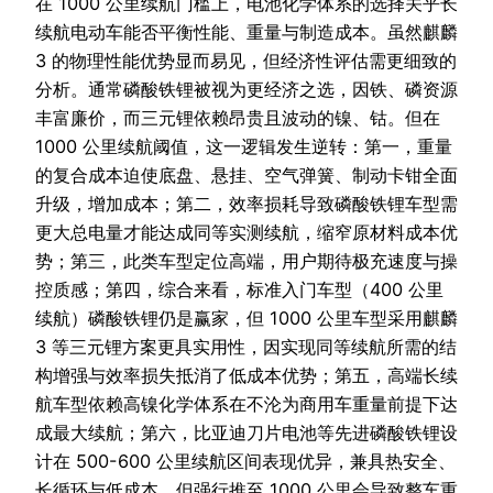
在 1000 公里续航门槛上，电池化学体系的选择关乎长
续航电动车能否平衡性能、重量与制造成本。虽然麒麟
3 的物理性能优势显而易见，但经济性评估需更细致的
分析。通常磷酸铁锂被视为更经济之选，因铁、磷资源
丰富廉价，而三元锂依赖昂贵且波动的镍、钴。但在
1000 公里续航阈值，这一逻辑发生逆转：第一，重量
的复合成本迫使底盘、悬挂、空气弹簧、制动卡钳全面
升级，增加成本；第二，效率损耗导致磷酸铁锂车型需
更大总电量才能达成同等实测续航，缩窄原材料成本优
势；第三，此类车型定位高端，用户期待极充速度与操
控质感；第四，综合来看，标准入门车型（400 公里
续航）磷酸铁锂仍是赢家，但 1000 公里车型采用麒麟
3 等三元锂方案更具实用性，因实现同等续航所需的结
构增强与效率损失抵消了低成本优势；第五，高端长续
航车型依赖高镍化学体系在不沦为商用车重量前提下达
成最大续航；第六，比亚迪刀片电池等先进磷酸铁锂设
计在 500-600 公里续航区间表现优异，兼具热安全、
长循环与低成本，但强行推至 1000 公里会导致整车重