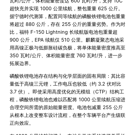
瓦时/公斤，体积能量密度达 600 瓦时/升，支持 10C
超快充并实现 1000 公里续航，整包重量 625 公斤。
据宁德时代测算，配置同等续航的磷酸铁锂电池包重量
将超过 880 公斤，存在 255 公斤的重量劣势。作为对
比，福特 F-150 Lightning 长续航版电池包重量超
900 公斤，EPA 续航仅 510 公里。麒麟凝聚态电池采
用高镍正极与低膨胀硅碳负极，将单体能量密度推高至
350 瓦时/公斤、体积能量密度 760 瓦时/升，进一步
拓展边界。
磷酸铁锂电池存在结构与化学层面的固有局限：其比容
量低于高镍三元锂，工作电压也较低（约 3.2 伏对比
3.7 伏）。即使采用高度优化的无模组（CTP）结构工
程，磷酸铁锂电池也难以匹配将 1000 公里续航压缩进
合理空间所需的原始能量密度。电池包减重 255 公斤
从根本上改变整车设计流程，在整个车辆平台产生级联
正向效应。