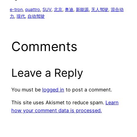
e-tron
, 
quattro
, 
SUV
, 
北京
, 
奥迪
, 
新能源
, 
无人驾驶
, 
混合动
力
, 
现代
, 
自动驾驶
Comments
Leave a Reply
You must be
logged in
to post a comment.
This site uses Akismet to reduce spam.
Learn
how your comment data is processed.