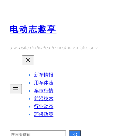
Skip
to
content
电动志趣享
a website dedicated to electric vehicles only.
新车情报
用车体验
车市行情
前沿技术
行业动态
环保政策
Search