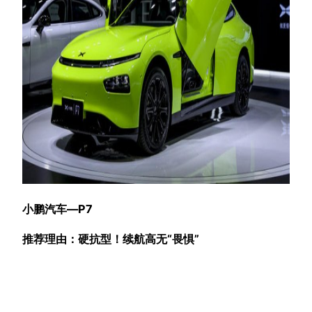
小鹏汽车—P7
推荐理由：硬抗型！续航高无“畏惧”