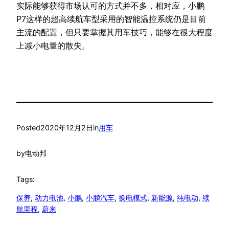
实际能够获得市场认可的方式并不多，相对应，小鹏
P7这样的超高续航车型采用的智能温控系统仍是目前
主流的配置，但只要掌握其用车技巧，能够在很大程度
上减小电量的散失。
Posted
2020年12月2日
in
用车
by
电动邦
Tags:
保养
, 
动力电池
, 
小鹏
, 
小鹏汽车
, 
换电模式
, 
新能源
, 
纯电动
, 
续
航里程
, 
蔚来