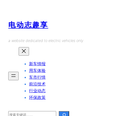
Skip
to
content
电动志趣享
a website dedicated to electric vehicles only.
新车情报
用车体验
车市行情
前沿技术
行业动态
环保政策
Search