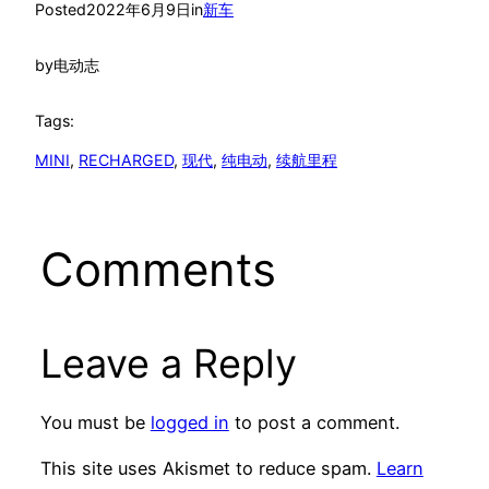
Posted
2022年6月9日
in
新车
by
电动志
Tags:
MINI
, 
RECHARGED
, 
现代
, 
纯电动
, 
续航里程
Comments
Leave a Reply
You must be
logged in
to post a comment.
This site uses Akismet to reduce spam.
Learn