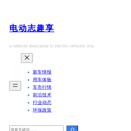
Skip
to
content
电动志趣享
a website dedicated to electric vehicles only.
新车情报
用车体验
车市行情
前沿技术
行业动态
环保政策
Search