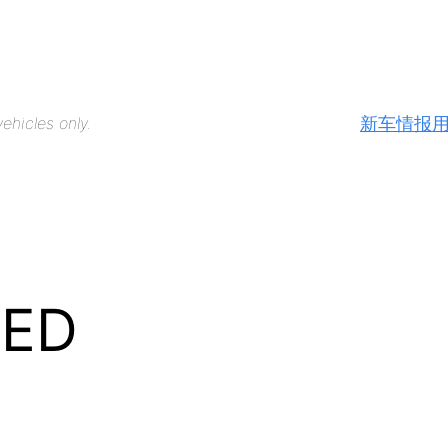
新车情报
ehicles only.
ED