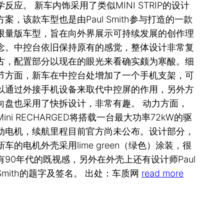
学反应。 新车内饰采用了类似MINI STRIP的设计
方案，该款车型也是由Paul Smith参与打造的一款
限量版车型，旨在向外界展示可持续发展的创作理
念。中控台依旧保持原有的感觉，整体设计非常复
古，配置部分以现在的眼光来看确实颇为寒酸。细
节方面，新车在中控台处增加了一个手机支架，可
以通过外接手机设备来取代中控屏的作用，另外方
向盘也采用了快拆设计，非常有趣。 动力方面，
Mini RECHARGED将搭载一台最大功率72kW的驱
动电机，续航里程目前官方尚未公布。设计部分，
新车的电机外壳采用lime green（绿色）涂装，很
有90年代的既视感，另外在外壳上还有设计师Paul
Smith的题字及签名。 出处：车质网
read more