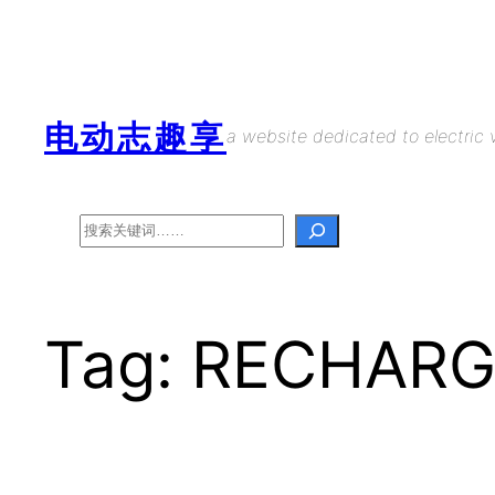
Skip
to
content
电动志趣享
a website dedicated to electric v
Search
Tag:
RECHARG