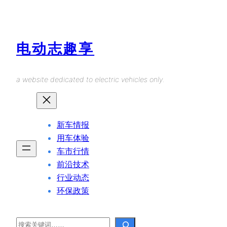
Skip
to
content
电动志趣享
a website dedicated to electric vehicles only.
新车情报
用车体验
车市行情
前沿技术
行业动态
环保政策
Search