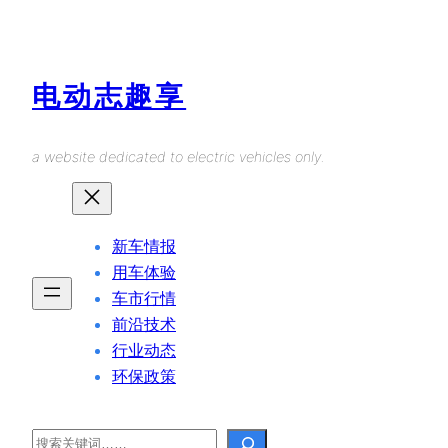
Skip
to
content
电动志趣享
a website dedicated to electric vehicles only.
新车情报
用车体验
车市行情
前沿技术
行业动态
环保政策
Search