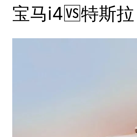
宝马i4🆚特斯