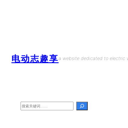
Skip
to
content
电动志趣享
a website dedicated to electric v
Search