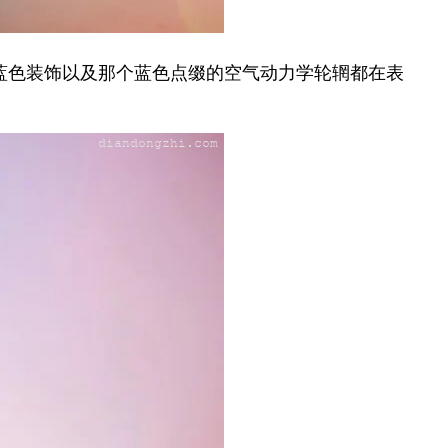
蓝色装饰以及那个蓝色点缀的空气动力学轮辋都在表