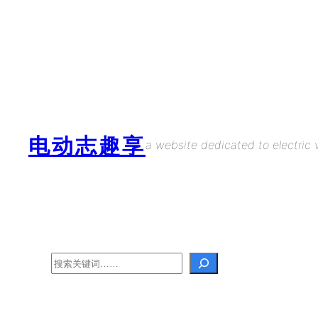
Skip
to
content
电动志趣享
a website dedicated to electric v
Search