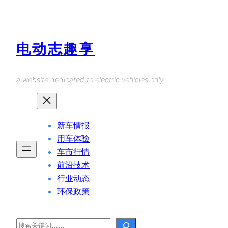
Skip
to
content
电动志趣享
a website dedicated to electric vehicles only.
新车情报
用车体验
车市行情
前沿技术
行业动态
环保政策
Search