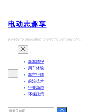
Skip
to
content
电动志趣享
a website dedicated to electric vehicles only.
新车情报
用车体验
车市行情
前沿技术
行业动态
环保政策
Search