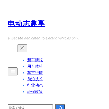
Skip
to
content
电动志趣享
a website dedicated to electric vehicles only.
新车情报
用车体验
车市行情
前沿技术
行业动态
环保政策
Search