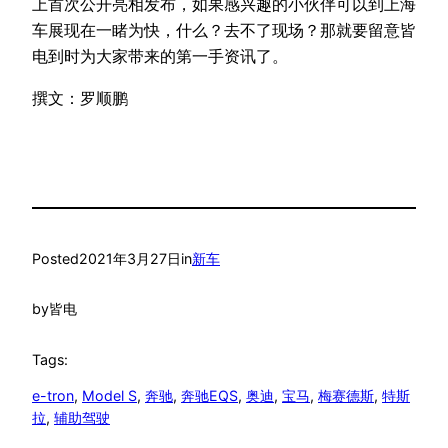
上首次公开亮相发布，如果感兴趣的小伙伴可以到上海
车展现在一睹为快，什么？去不了现场？那就要留意皆
电到时为大家带来的第一手资讯了。
撰文：罗顺鹏
Posted
2021年3月27日
in
新车
by
皆电
Tags:
e-tron
, 
Model S
, 
奔驰
, 
奔驰EQS
, 
奥迪
, 
宝马
, 
梅赛德斯
, 
特斯
拉
, 
辅助驾驶