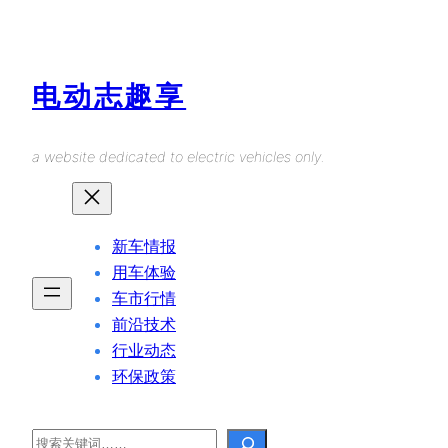
Skip
to
content
电动志趣享
a website dedicated to electric vehicles only.
新车情报
用车体验
车市行情
前沿技术
行业动态
环保政策
Search