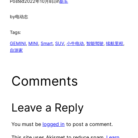
Posted
2022年10月8日
in
新车
by
电动志
Tags:
GEMINI
, 
MINI
, 
Smart
, 
SUV
, 
小牛电动
, 
智能驾驶
, 
续航里程
, 
自游家
Comments
Leave a Reply
You must be
logged in
to post a comment.
This site uses Akismet to reduce spam.
Learn