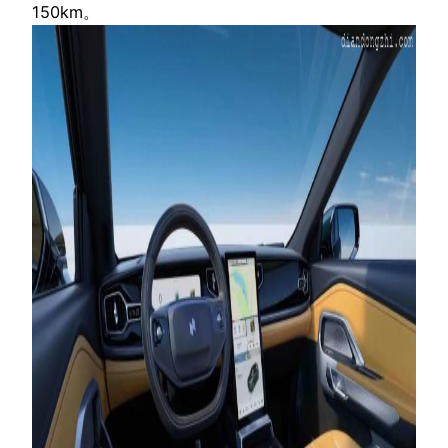
150km。