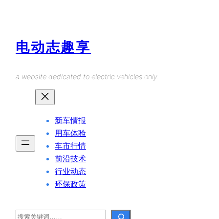
Skip
to
content
电动志趣享
a website dedicated to electric vehicles only.
新车情报
用车体验
车市行情
前沿技术
行业动态
环保政策
Search