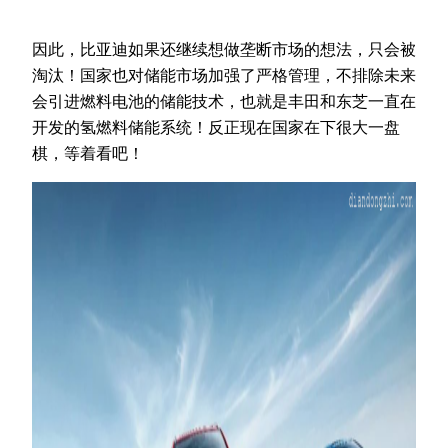
因此，比亚迪如果还继续想做垄断市场的想法，只会被
淘汰！国家也对储能市场加强了严格管理，不排除未来
会引进燃料电池的储能技术，也就是丰田和东芝一直在
开发的氢燃料储能系统！反正现在国家在下很大一盘
棋，等着看吧！