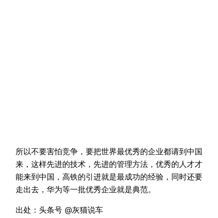
所以不要害怕竞争，要把世界最优秀的企业都请到中国
来，这样先进的技术，先进的管理方法，优秀的人才才
能来到中国，高铁的引进就是最成功的经验，同时还要
走出去，华为等一批优秀企业就是典范。
出处：头条号 @灰猫说车