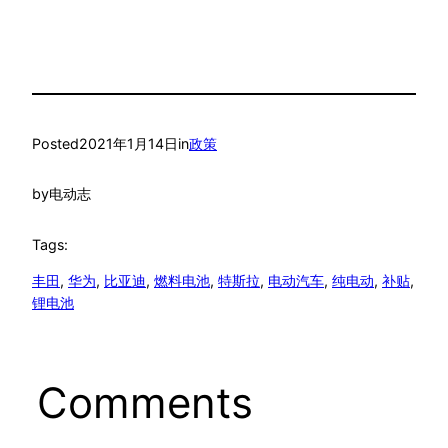
Posted
2021年1月14日
in
政策
by
电动志
Tags:
丰田
, 
华为
, 
比亚迪
, 
燃料电池
, 
特斯拉
, 
电动汽车
, 
纯电动
, 
补贴
, 
锂电池
Comments