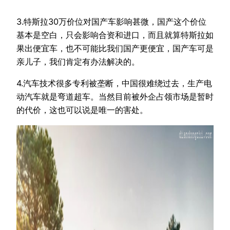
3.特斯拉30万价位对国产车影响甚微，国产这个价位
基本是空白，只会影响合资和进口，而且就算特斯拉如
果出便宜车，也不可能比我们国产更便宜，国产车可是
亲儿子，我们肯定有办法解决的。
4.汽车技术很多专利被垄断，中国很难绕过去，生产电
动汽车就是弯道超车。当然目前被外企占领市场是暂时
的代价，这也可以说是唯一的害处。