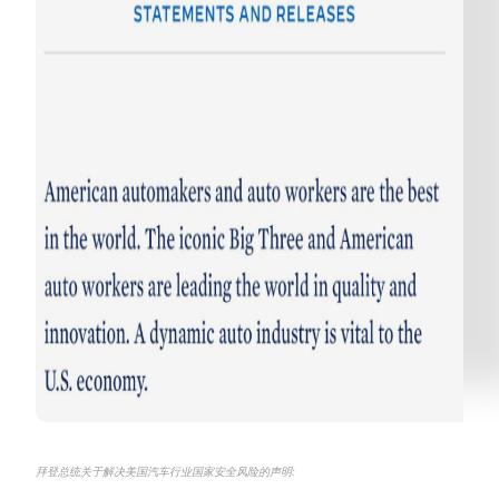
拜登总统关于解决美国汽车行业国家安全风险的声明: