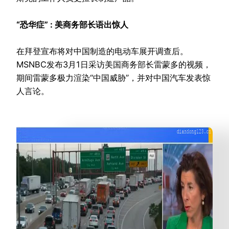
“恐华症” : 美商务部长语出惊人
在拜登宣布将对中国制造的电动车展开调查后。
MSNBC发布3月1日采访美国商务部长雷蒙多的视频，
期间雷蒙多极力渲染“中国威胁”，并对中国汽车发表惊
人言论。