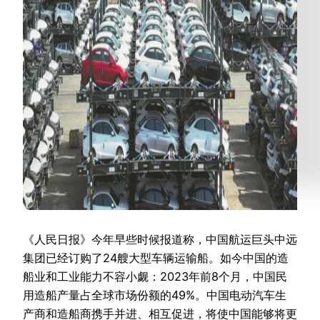
《人民日报》今年早些时候报道称，中国航运巨头中远
集团已经订购了24艘大型车辆运输船。如今中国的造
船业和工业能力不容小觑：2023年前8个月，中国民
用造船产量占全球市场份额的49%。中国电动汽车生
产商和造船商携手并进、相互促进，将使中国能够将更