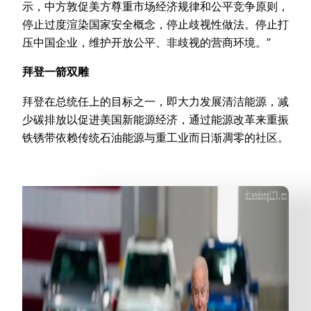
示，中方敦促美方尊重市场经济规律和公平竞争原则，
停止过度渲染国家安全概念，停止歧视性做法。停止打
压中国企业，维护开放公平、非歧视的营商环境。”
拜登一箭双雕
拜登在总统任上的目标之一，即大力发展清洁能源，减
少碳排放以促进美国新能源经济，通过能源改革来重振
铁锈带依赖传统石油能源与重工业而日渐凋零的社区。