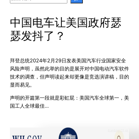
中国电车让美国政府瑟
瑟发抖了？
拜登总统2024年2月29日发表美国汽车行业国家安全
风险声明，虽然此举的目的是展开对中国电动汽车软件
技术的调查，但声明读起来却更像是竞选演讲稿，目的
显而易见。
声明的开篇第一段就是彩虹屁：美国汽车全球第一，美
国工人全球最佳…