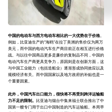
中国的电动车与西方电动车相比的一大优势在于价格
。
例如，比亚迪生产的“海鸥”在拉丁美洲的售价仅为两万
美元，而中国的电动汽车生产商目前正在相互进行价格
战。与以往中国商品更多是廉价的复制品不同，中国的
电动汽车生产商更具竞争力，原因则是在创新方面，这
与中国工业能力（包括造船业）逐渐形成协同效应以及
规模经济有关。而中国国家以及地方政府的补贴也是一
个重要因素。
此外，中国汽车出口能力，很快将不再受到跨洋运输船
力不足的限制。
比亚迪与烟台中集来福士联合推出了中
国第一艘专门用于出口中国制造的汽车运输船。本周早