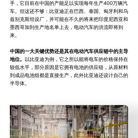
手，它目前在中国的产能足以实现每年生产400万辆汽
车。但这还不够：比亚迪正在巴西、泰国、匈牙利和乌
兹别克斯坦设厂，并可能在不久的将来把印度尼西亚和
墨西哥加到生产地名单上去，电动汽车的洪流即将到
来。
中国的一大关键优势还是其在电动汽车供应链中的主导
地位。
以比亚迪为例，它之所以能将电车的价格保持在
较低水平，部分原因是它拥有电池的供应链，从原材料
到成品电池组都是直接生产，此外比亚迪还设计自己的
半导体。