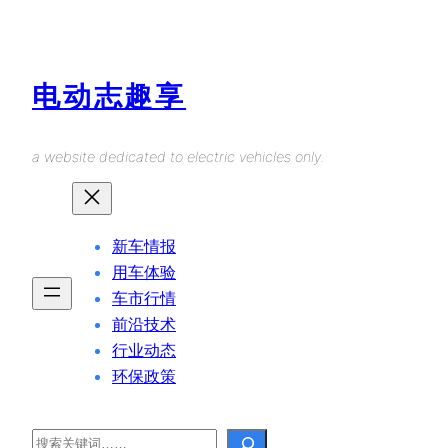
Skip
to
content
电动志趣享
a website dedicated to electric vehicles only.
新车情报
用车体验
车市行情
前沿技术
行业动态
环保政策
Search