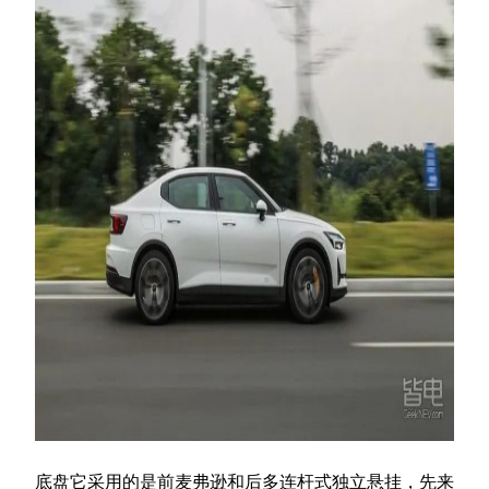
底盘它采用的是前麦弗逊和后多连杆式独立悬挂，先来