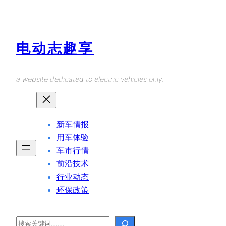
Skip
to
content
电动志趣享
a website dedicated to electric vehicles only.
新车情报
用车体验
车市行情
前沿技术
行业动态
环保政策
Search