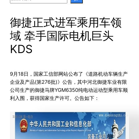
御捷正式进军乘用车领
域 牵手国际电机巨头
KDS
9月18日，国家工信部网站公布了《道路机动车辆生产
企业及产品(第276批)》公告，其中河北御捷车业有限
公司生产的御捷马牌YGM6350纯电动运动型乘用车顺
利入围，获得国家生产许可。公告如下：