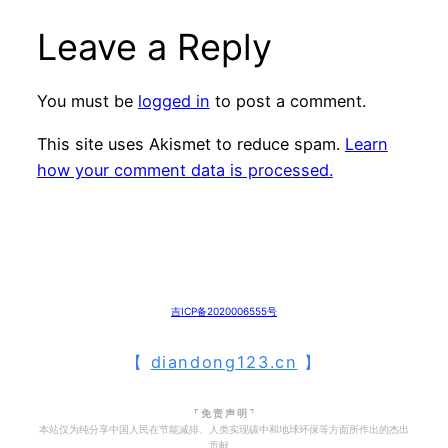
Leave a Reply
You must be
logged in
to post a comment.
This site uses Akismet to reduce spam.
Learn
how your comment data is processed.
吉ICP备2020006555号
【
diandong123.cn
】
⌜ 免 责 声 明 ⌝
本站仅为纯分享中国人民在节能减排、人类实现碳中和地球环保等方面所作出的杰出
贡献。