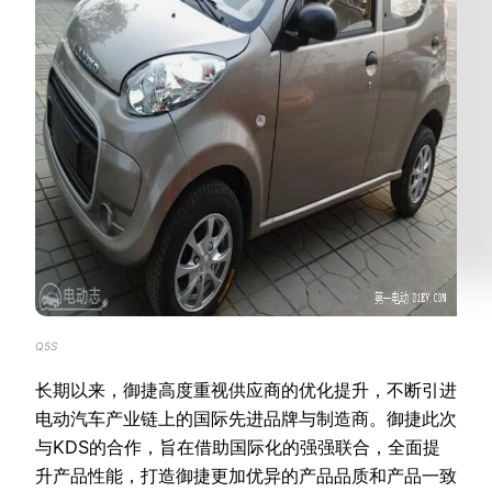
Q5S
长期以来，御捷高度重视供应商的优化提升，不断引进
电动汽车产业链上的国际先进品牌与制造商。御捷此次
与KDS的合作，旨在借助国际化的强强联合，全面提
升产品性能，打造御捷更加优异的产品品质和产品一致