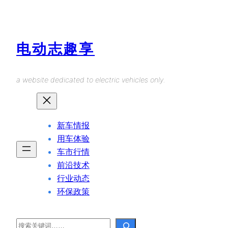
Skip
to
content
电动志趣享
a website dedicated to electric vehicles only.
新车情报
用车体验
车市行情
前沿技术
行业动态
环保政策
Search