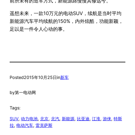
前所未有的造车方式，新能源路慢慢其修远兮。
遥想未来，一款10万元的电动SUV，续航是当时平均
新能源汽车平均续航的150%，内外炫酷，功能新颖，
足以是一件令人心动的事。
Posted
2015年10月25日
in
新车
by
第一电动网
Tags:
SUV
, 
动力电池
, 
北京
, 
北汽
, 
新能源
, 
比亚迪
, 
江淮
, 
游侠
, 
特斯
拉
, 
电动汽车
, 
雷克萨斯