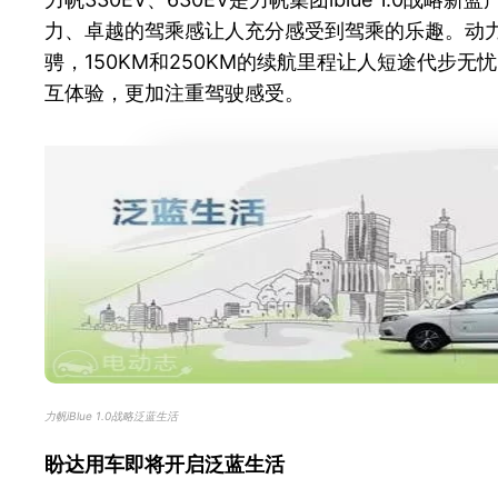
力、卓越的驾乘感让人充分感受到驾乘的乐趣。动力和续
骋，150KM和250KM的续航里程让人短途代
互体验，更加注重驾驶感受。
力帆iBlue 1.0战略泛蓝生活
盼达用车即将开启泛蓝生活