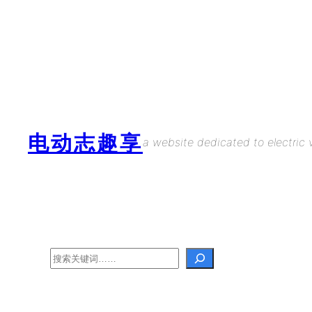
Skip
to
content
电动志趣享
a website dedicated to electric v
Search