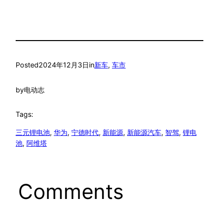
Posted
2024年12月3日
in
新车
, 
车市
by
电动志
Tags:
三元锂电池
, 
华为
, 
宁德时代
, 
新能源
, 
新能源汽车
, 
智驾
, 
锂电
池
, 
阿维塔
Comments