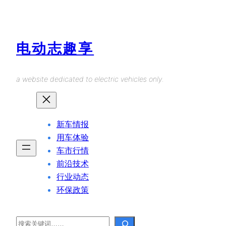
Skip
to
content
电动志趣享
a website dedicated to electric vehicles only.
新车情报
用车体验
车市行情
前沿技术
行业动态
环保政策
Search