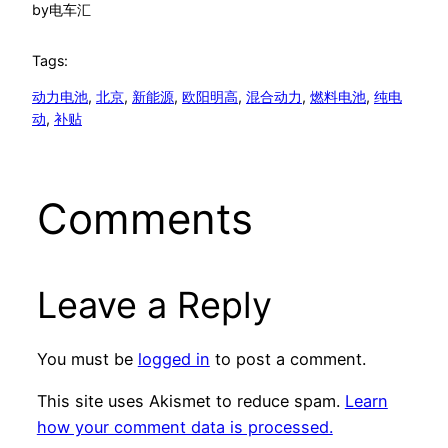
by
电车汇
Tags:
动力电池
, 
北京
, 
新能源
, 
欧阳明高
, 
混合动力
, 
燃料电池
, 
纯电
动
, 
补贴
Comments
Leave a Reply
You must be
logged in
to post a comment.
This site uses Akismet to reduce spam.
Learn
how your comment data is processed.