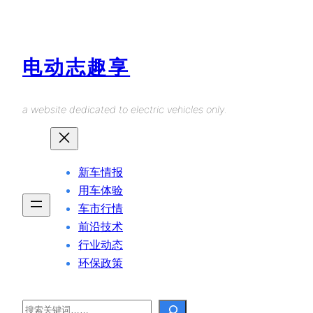
Skip
to
content
电动志趣享
a website dedicated to electric vehicles only.
新车情报
用车体验
车市行情
前沿技术
行业动态
环保政策
Search