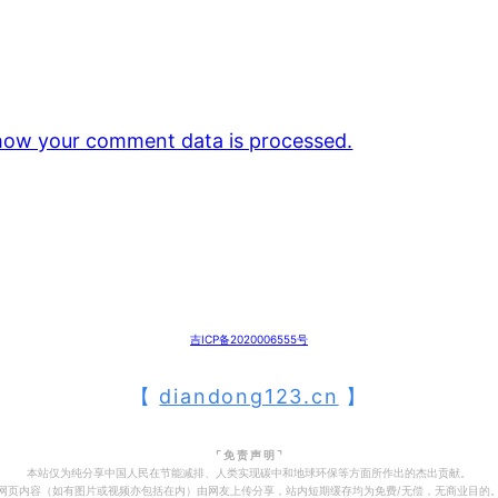
how your comment data is processed.
吉ICP备2020006555号
【
diandong123.cn
】
⌜ 免 责 声 明 ⌝
本站仅为纯分享中国人民在节能减排、人类实现碳中和地球环保等方面所作出的杰出贡献。
网页内容（如有图片或视频亦包括在内）由网友上传分享，站内短期缓存均为免费/无偿，无商业目的