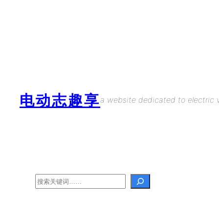
Skip
to
content
电动志趣享
a website dedicated to electric v
Search