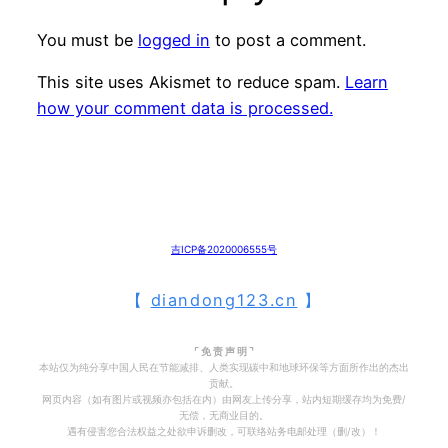
You must be
logged in
to post a comment.
This site uses Akismet to reduce spam.
Learn
how your comment data is processed.
吉ICP备2020006555号
【
diandong123.cn
】
⌜ 免 责 声 明 ⌝
本站仅为纯分享中国人民在节能减排、人类实现碳中和地球环保等方面所作出的杰出
贡献。
网页内容（如有图片或视频亦包括在内）由网友上传分享，站内短期缓存均为免费/
无偿，无商业目的。
遇有侵害您合法权益之处欲申诉删改，可联络站务电邮处理（删/改）！