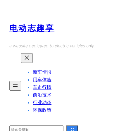
Skip
to
content
电动志趣享
a website dedicated to electric vehicles only.
新车情报
用车体验
车市行情
前沿技术
行业动态
环保政策
Search