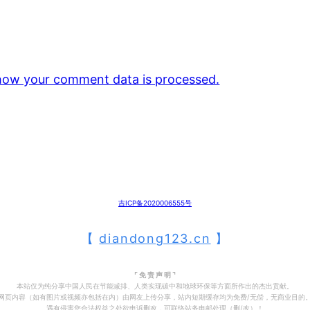
how your comment data is processed.
吉ICP备2020006555号
【
diandong123.cn
】
⌜ 免 责 声 明 ⌝
本站仅为纯分享中国人民在节能减排、人类实现碳中和地球环保等方面所作出的杰出贡献。
网页内容（如有图片或视频亦包括在内）由网友上传分享，站内短期缓存均为免费/无偿，无商业目的
遇有侵害您合法权益之处欲申诉删改，可联络站务电邮处理（删/改）！