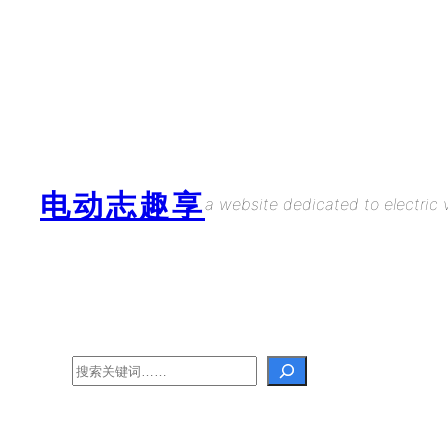
Skip
to
content
电动志趣享
a website dedicated to electric v
Search