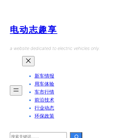
Skip
to
content
电动志趣享
a website dedicated to electric vehicles only.
新车情报
用车体验
车市行情
前沿技术
行业动态
环保政策
Search