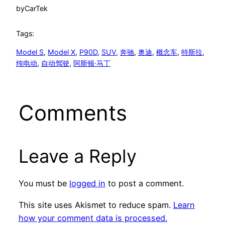
by
CarTek
Tags:
Model S
, 
Model X
, 
P90D
, 
SUV
, 
奔驰
, 
奥迪
, 
概念车
, 
特斯拉
, 
纯电动
, 
自动驾驶
, 
阿斯顿·马丁
Comments
Leave a Reply
You must be
logged in
to post a comment.
This site uses Akismet to reduce spam.
Learn
how your comment data is processed.