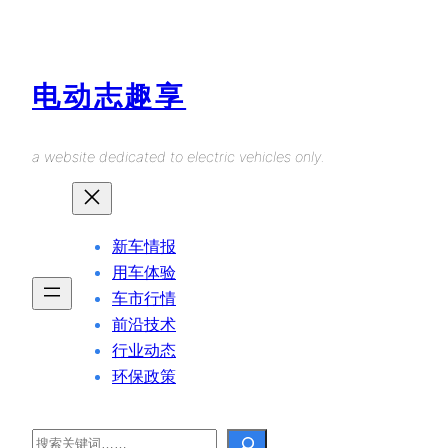
Skip
to
content
电动志趣享
a website dedicated to electric vehicles only.
新车情报
用车体验
车市行情
前沿技术
行业动态
环保政策
Search