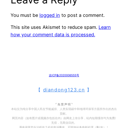
You must be
logged in
to post a comment.
This site uses Akismet to reduce spam.
Learn
how your comment data is processed.
吉ICP备2020006555号
【
diandong123.cn
】
⌜ 免 责 声 明 ⌝
本站仅为纯分享中国人民在节能减排、人类实现碳中和地球环保等方面所作出的杰出
贡献。
网页内容（如有图片或视频亦包括在内）由网友上传分享，站内短期缓存均为免费/
无偿，无商业目的。
遇有侵害您合法权益之处欲申诉删改，可联络站务电邮处理（删/改）！