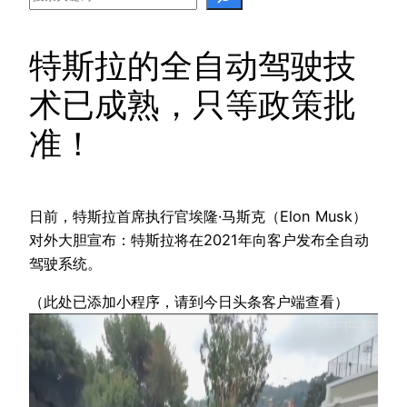
特斯拉的全自动驾驶技
术已成熟，只等政策批
准！
日前，特斯拉首席执行官埃隆·马斯克（Elon Musk）
对外大胆宣布：特斯拉将在2021年向客户发布全自动
驾驶系统。
（此处已添加小程序，请到今日头条客户端查看）