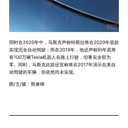
同时在2020年中，马斯克声称特斯拉将在2020年底前
实现完全自动驾驶；而在2019年，他还声称到年底将
有100万辆Tesla机器人在路上行驶，但事实全部为
零。同时，马斯克此前还宣称将在2017年演示在美自
动驾驶的车辆，但依然尚未实现。
图/文/摄：熊睿锋