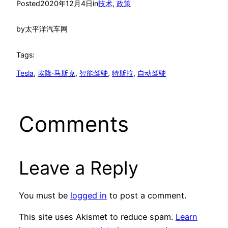
Posted
2020年12月4日
in
技术
, 
政策
by
太平洋汽车网
Tags:
Tesla
, 
埃隆·马斯克
, 
智能驾驶
, 
特斯拉
, 
自动驾驶
Comments
Leave a Reply
You must be
logged in
to post a comment.
This site uses Akismet to reduce spam.
Learn