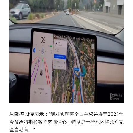
埃隆·马斯克表示：“我对实现完全自主权并将于2021年
释放给特斯拉客户充满信心，特别是一些地区将允许完
全自动驾。”