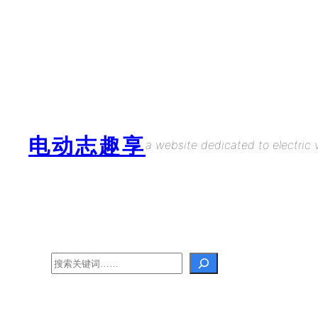
Skip
to
content
电动志趣享
a website dedicated to electric v
Search