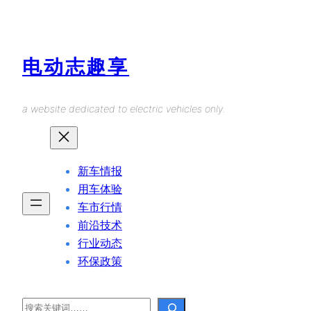
Skip
to
content
电动志趣享
a website dedicated to electric vehicles only.
新车情报
用车体验
车市行情
前沿技术
行业动态
环保政策
Search