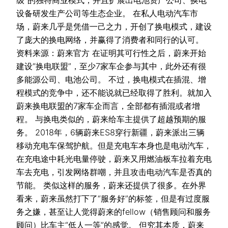
设备研发生产公司等生态企业。 在私人电动汽车市
场，蔚来几乎是凭借一己之力，开创了换电模式，建设
了庞大的换电网络，并赢得了消费者和同行的认可。
资料来源：蔚来官方 在证明其可行性之后，蔚来开始
建设“换电联盟”，至少7家车企参与其中，此外还有很
多能源公司、电池公司。 不过，换电模式在插混、增
程模式的竞争中，还不能说就已经取得了胜利。就加入
蔚来换电联盟的7家车企而言，全部都有插混或者增
程。 与换电类似的，蔚来给车主提供了超越预期的服
务。 2018年，6辆蔚来ES8穿行新疆，蔚来派出三辆
移动充电车保驾护航。但是充电车本身也是电动汽车，
在充电途中耗光电量停驶，蔚来又用燃油板车拉着充电
车去充电，引发网络群嘲，并且攻击电动汽车是否真的
节能。 类似这样的服务，蔚来还提供了很多。在外界
看来，蔚来虽然打下了“服务好”的标签，但是有过度服
务之嫌，甚至让人觉得蔚来的fellow（销售顾问和服务
顾问）比车主“低人一等”的感觉。 但究其本质，蔚来