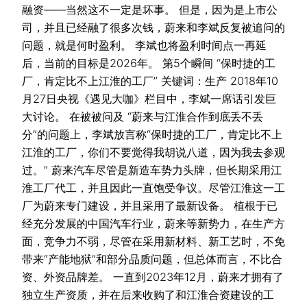
融资——当然这不一定是坏事。 但是，因为是上市公
司，并且已经融了很多次钱，蔚来和李斌反复被追问的
问题，就是何时盈利。 李斌也将盈利时间点一再延
后，当前的目标是2026年。 第5个瞬间 “保时捷的工
厂，肯定比不上江淮的工厂” 关键词：生产 2018年10
月27日央视《遇见大咖》栏目中，李斌一席话引发巨
大讨论。 在被被问及 “蔚来与江淮合作到底丢不丢
分”的问题上，李斌放言称“保时捷的工厂，肯定比不上
江淮的工厂，你们不要觉得我胡说八道，因为我去参观
过。” 蔚来汽车尽管是新造车势力头牌，但长期采用江
淮工厂代工，并且因此一直饱受争议。尽管江淮这一工
厂为蔚来专门建设，并且采用了最新设备。 植根于已
经充分发展的中国汽车行业，蔚来等新势力，在生产方
面，竞争力不弱，尽管在采用新材料、新工艺时，不免
带来“产能地狱”和部分品质问题，但总体而言，不比合
资、外资品牌差。 一直到2023年12月，蔚来才拥有了
独立生产资质，并在后来收购了和江淮合资建设的工