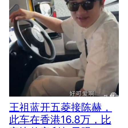
王祖蓝开五菱接陈赫，
此车在香港16.8万，比