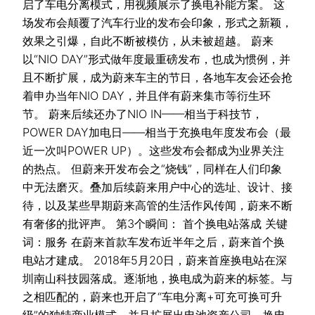
启了车电分离模式，用视频展示了换电补能方案。 这
场发布会颠覆了汽车行业的发布会印象，形式之新颖，
效果之引爆，自此不断被模仿，从未被超越。 蔚来
以“NIO DAY”形式做年度最重磅发布，也成为惯例，并
且不断扩展，成为蔚来车主的节日，各地车友会还会抢
着申办当年NIO DAY，并且伴有蔚来集市等衍生环
节。 蔚来后续还办了NIO IN——相当于科技节，
POWER DAY加电日——相当于充换电年度发布会（最
近一次叫POWER UP）。这些发布会都成为业界关注
的热点。 但蔚来开发布会之“烧钱”，同样在人们印象
中无法磨灭。叠加后续蔚来用户中心的选址、设计、接
待，以及某些早期蔚来高管的生活作风传闻，蔚来不断
有奢侈的批评声。 第3个瞬间： 首个换电站落成 关键
词：服务 在蔚来首款车发布近半年之后，蔚来首个换
电站才建成。 2018年5月20日，蔚来首座换电站在深
圳南山科技园落成。逐渐地，换电成为蔚来的标签。与
之相匹配的，蔚来也开启了“车电分离+可充可换可升
级”的独特商业模式，并且扩展出电池资产公司、换电