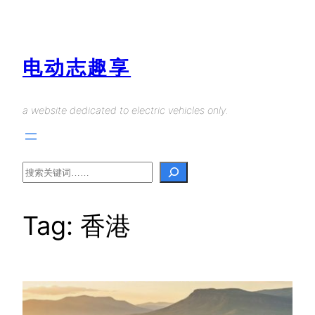
Skip
to
content
电动志趣享
a website dedicated to electric vehicles only.
Search
Tag:
香港