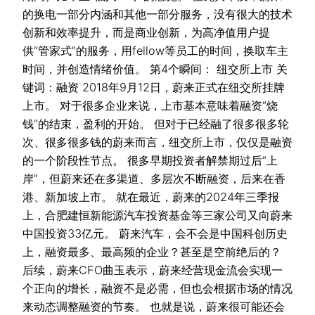
的换电一部分内涵和其他一部分服务，没有很大的技术
创新和效率提升，而是商业创新，为高净值用户提
供“管家式”的服务，用fellow等员工的时间，换取车主
时间，并创造情绪价值。 第4个瞬间： 纽交所上市 关
键词：融资 2018年9月12日，蔚来正式在纽交所挂牌
上市。 对于很多企业来说，上市基本意味着融资“烧
钱”的结束，盈利的开始。 但对于已经融了很多很多轮
次、很多很多钱的蔚来而言，纽交所上市，仅仅是融资
的一个阶段性节点。 很多早期投资者解禁期过后“上
岸”，但蔚来还在多渠道、多层次不断融资，后来在香
港、新加坡上市。 就在最近，蔚来的2024年三季报
上，合肥建恒新能源汽车投资基金等三家公司又向蔚来
中国投资33亿元。 蔚来汽车，会不会是中国科创历史
上，融资最多、最高频的企业？甚至是空前绝后的？
后续，蔚来CFO曲玉表示，蔚来经营现金流会实现一
个正向的增长，融资不是必需，但也会根据市场的情况
来动态调整融资的节奏。 也就是说，蔚来很可能还会