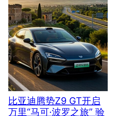
比亚迪腾势Z9 GT开启
万里“马可·波罗之旅” 验