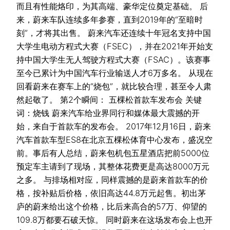
而且有性能烙印，为其高端、豪华定位奠定基础。 后
来，蔚来车队连续多年参赛，直到2019年的“至暗时
刻”，才将其出售。 蔚来汽车还连续十年冠名支持中国
大学生电动方程式大赛（FSEC），并在2021年开始支
持中国大学生无人驾驶方程式大赛（FSAC）。该赛事
至今已累计为中国汽车行业输送人才6万多名。 从现在
回看蔚来在赛车上的“烧包”，就比较合理，甚至令人肃
然起敬了。 第2个瞬间： 五棵松首款车发布会 关键
词：烧钱 蔚来汽车给业界同行和媒体最大震撼的开
始，来自于首款车的发布会。 2017年12月16日，蔚来
汽车首款车型ES8在北京五棵松体育中心发布，盛况空
前。事后有人总结，蔚来包机包五星酒店把前5000位
预定车主请到了现场，其整体花费更是高达8000万元
之多。 与排场相对应，同样震撼的是蔚来首款车的价
格，按补贴后价格，依旧高达44.8万元起售。初出茅
庐的蔚来给出这个价格，比后来高合的57万、仰望的
109.8万都要石破天惊。 同时蔚来在这场发布会上也开