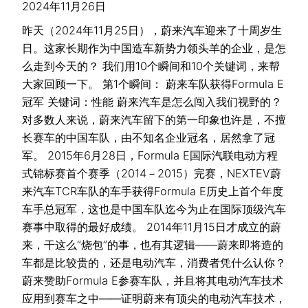
2024年11月26日
昨天（2024年11月25日），蔚来汽车迎来了十周岁生
日。这家长期作为中国造车新势力领头羊的企业，是怎
么走到今天的？ 我们用10个瞬间和10个关键词，来帮
大家回顾一下。 第1个瞬间： 蔚来车队获得Formula E
冠军 关键词：性能 蔚来汽车是怎么闯入我们视野的？
对多数人来说，蔚来汽车留下的第一印象也许是，不擅
长赛车的中国车队，由不知名企业冠名，居然拿了冠
军。 2015年6月28日，Formula E国际汽联电动方程
式锦标赛首个赛季（2014－2015）完赛，NEXTEV蔚
来汽车TCR车队的车手获得Formula E历史上首个年度
车手总冠军，这也是中国车队迄今为止在国际顶级汽车
赛事中取得的最好成绩。 2014年11月15日才成立的蔚
来，干这么“烧包”的事，也有其逻辑——蔚来即将造的
车都是比较贵的，还是电动汽车，消费者凭什么认你？
蔚来赞助Formula E参赛车队，并且将其电动汽车技术
应用到赛车之中——证明蔚来有顶尖的电动汽车技术，