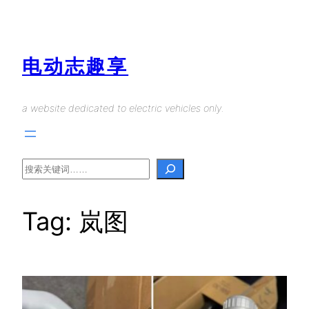
Skip
to
content
电动志趣享
a website dedicated to electric vehicles only.
Search
Tag:
岚图