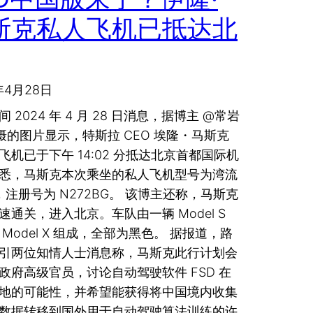
斯克私人飞机已抵达北
年4月28日
 2024 年 4 月 28 日消息，据博主 @常岩
拍摄的图片显示，特斯拉 CEO 埃隆・马斯克
飞机已于下午 14:02 分抵达北京首都国际机
悉，马斯克本次乘坐的私人飞机型号为湾流
0，注册号为 N272BG。 该博主还称，马斯克
速通关，进入北京。车队由一辆 Model S
 Model X 组成，全部为黑色。 据报道，路
引两位知情人士消息称，马斯克此行计划会
政府高级官员，讨论自动驾驶软件 FSD 在
地的可能性，并希望能获得将中国境内收集
数据转移到国外用于自动驾驶算法训练的许