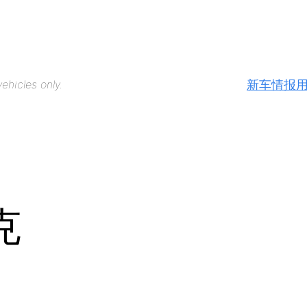
新车情报
ehicles only.
克