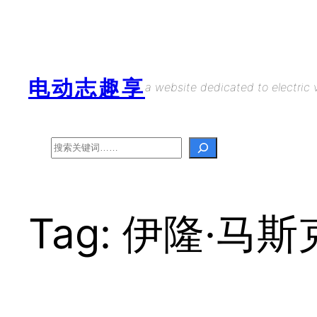
Skip
to
content
电动志趣享
a website dedicated to electric v
Search
Tag:
伊隆·马斯