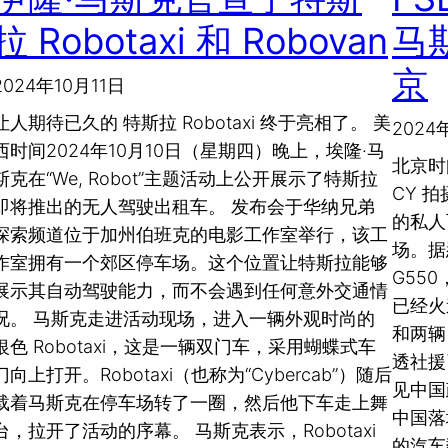
拉 Robotaxi 和 Robovan
马
京
2024年10月11日
让人期待已久的 特斯拉 Robotaxi 终于亮相了。 美
2024
西时间2024年10月10日（星期四）晚上，埃隆·马
北京时间
斯克在“We, Robot”主题活动上公开展示了特斯拉
CY 
即将推出的无人驾驶出租车。 发布会于华纳兄弟
的私人
探索频道位于加州伯班克的电影工作室举行，该工
场。据
作室拥有一个郊区停车场。这个位置让特斯拉能够
G55
展示其自动驾驶能力，而不会遇到任何意外交通情
已经火
况。 马斯克走进活动现场，进入一辆外观时尚的
和两辆
银色 Robotaxi，这是一辆双门车，采用蝴蝶式车
透社援
门向上打开。Robotaxi（也称为“Cyber​​cab”）随后
见中国
载着马斯克在停车场转了一圈，然后他下车走上舞
中国落
台，拉开了活动的序幕。 马斯克表示，Robotaxi
的汽车