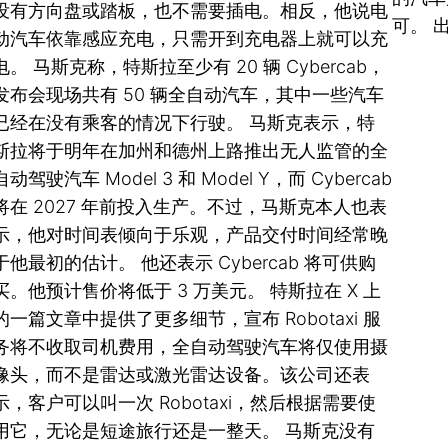
没有方向盘或踏板，也不需要插电。相反，他说电
可。 
动汽车依靠感应充电，只需开到充电器上就可以充
电。 马斯克称，特斯拉至少有 20 辆 Cyber​​cab，
发布会现场共有 50 辆全自动汽车，其中一些汽车
已经在没有乘客的情况下行驶。 马斯克表示，特
斯拉将于明年在加州和德州上路推出无人监管的全
自动驾驶汽车 Model 3 和 Model Y，而 Cyber​​cab
将在 2027 年前投入生产。不过，马斯克本人也表
示，他对时间表倾向于乐观，产品交付时间经常晚
于他最初的估计。 他还表示 Cyber​​cab 将可供购
买。他预计售价将低于 3 万美元。 特斯拉在 X 上
的一篇文章中提供了更多细节，宣布 Robotaxi 服
务将不收取司机费用，全自动驾驶汽车将仅使用摄
像头，而不是雷达或激光雷达设备。该公司还表
示，客户可以叫一次 Robotaxi，然后根据需要使
用它，无论是短途旅行还是一整天。 马斯克没有