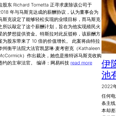
拉股东 Richard Tornetta 正寻求废除该公司于
2018 年与马斯克达成的薪酬协议，认为董事会为
马斯克设定了能够轻松实现的业绩目标，而马斯克
之所以敲定了这个薪酬计划，旨在为他实现殖民火
星的梦想提供资金。特斯拉对此反驳称，该薪酬方
案为股东带来了 10 倍的价值增长。 此案将由特拉
华州衡平法院大法官凯瑟琳·麦考密克（Kathaleen
McCormick）作出裁决，她也是推特诉马斯克收购
伊
违约的主审法官。 编译：网易科技
read more
池
2022
任何电
条主线
本却差