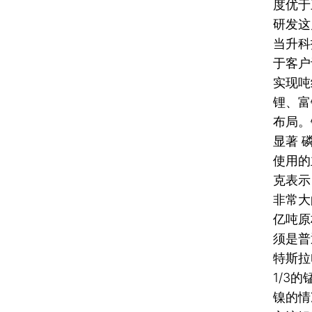
度优于
研发这
当升科
于客户
实现吨
锂、富
布局。
显著 
使用的
克表示
非常大
亿吨原
须是普
特斯拉
1/3
镍的情