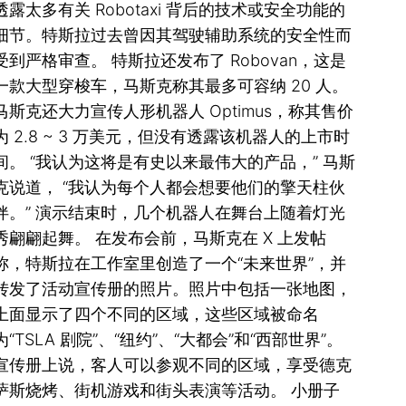
透露太多有关 Robotaxi 背后的技术或安全功能的
细节。特斯拉过去曾因其驾驶辅助系统的安全性而
受到严格审查。 特斯拉还发布了 Robovan，这是
一款大型穿梭车，马斯克称其最多可容纳 20 人。
马斯克还大力宣传人形机器人 Optimus，称其售价
为 2.8 ~ 3 万美元，但没有透露该机器人的上市时
间。 “我认为这将是有史以来最伟大的产品，” 马斯
克说道， “我认为每个人都会想要他们的擎天柱伙
伴。” 演示结束时，几个机器人在舞台上随着灯光
秀翩翩起舞。 在发布会前，马斯克在 X 上发帖
称，特斯拉在工作室里创造了一个“未来世界”，并
转发了活动宣传册的照片。照片中包括一张地图，
上面显示了四个不同的区域，这些区域被命名
为“TSLA 剧院”、“纽约”、“大都会”和“西部世界”。
宣传册上说，客人可以参观不同的区域，享受德克
萨斯烧烤、街机游戏和街头表演等活动。 小册子