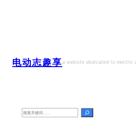
Skip
to
content
电动志趣享
a website dedicated to electric v
Search