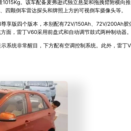
，整备质量1015Kg。该车配备麦弗逊式独立悬架和拖拽臂附横
车灯、四颗倒车雷达探头和牌照上方的可视倒车摄像头等。
版四个版本，本别配有72V/150Ah、72V/200Ah
动系统方面，雷丁V60采用前盘式和自动调节鼓式两种制动器
显示系统非常醒目，下方配有空调控制系统。此外，雷丁V