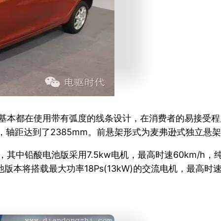
车基本都在使用带有弧度的线条设计，在消费者的易接受
480mm，轴距达到了2385mm。前悬架形式为麦弗逊式独
其中铅酸电池版采用7.5kw电机，最高时速60km/h，纯
版本将搭载最大功率18Ps(13kW)的交流电机，最高时速