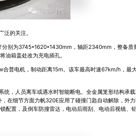
场广泛的关注。
为3745*1620*1430mm，轴距2340mm，整备质
是将油箱盖处改为充电插孔。
kw合普电机，制动距离15m。该车最高时速67km/h，最
制系统，人员离车或遇水时智能断电。全金属笼形结构承
，在细节方面力帆320E应用了碰撞门匙自动解除，外
动落锁配置，及倒车防撞雷达，电动后雨刮、电动后视镜、