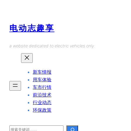
Skip
to
content
电动志趣享
a website dedicated to electric vehicles only.
新车情报
用车体验
车市行情
前沿技术
行业动态
环保政策
Search