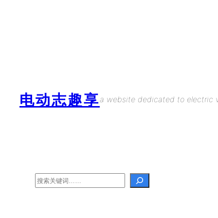
Skip
to
content
电动志趣享
a website dedicated to electric v
Search