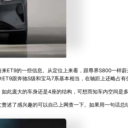
ET9的一些信息。从定位上来看，跟尊界S800一样蔚来
来ET9跟奔驰S级和宝马7系基本相当，在轴距上还略占有
局。如此庞大的车身还是4座的结构，可想而知车内空间是
赘述了感兴趣的可以自己上网查一下。如果用一句话总结