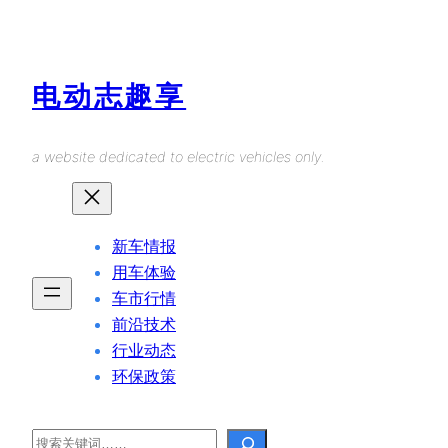
Skip
to
content
电动志趣享
a website dedicated to electric vehicles only.
新车情报
用车体验
车市行情
前沿技术
行业动态
环保政策
Search